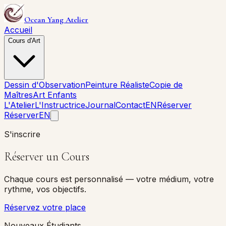
Ocean Yang Atelier
Accueil
Cours d'Art
Dessin d'Observation
Peinture Réaliste
Copie de
Maîtres
Art Enfants
L'Atelier
L'Instructrice
Journal
Contact
EN
Réserver
Réserver
EN
S'inscrire
Réserver un Cours
Chaque cours est personnalisé — votre médium, votre
rythme, vos objectifs.
Réservez votre place
Nouveaux Étudiants